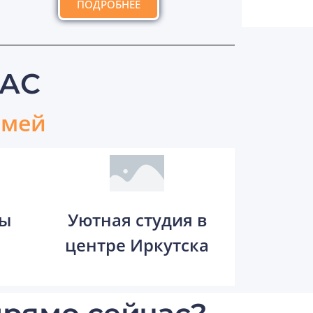
ПОДРОБНЕЕ
АС
емей
зы
Уютная студия в
центре Иркутска