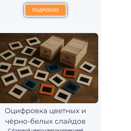
ПОДРОБНЕЕ
Оцифровка цветных и
чёрно-белых слайдов
С базовой цвето-светокоррекцией