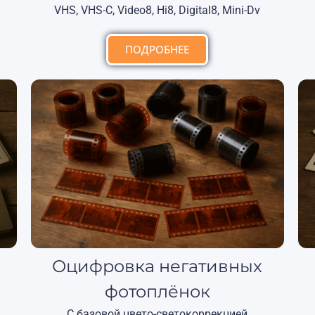
VHS, VHS-C, Video8, Hi8, Digital8, Mini-Dv
ПОДРОБНЕЕ
Оцифровка негативных
фотоплёнок
С базовой цвето-светокоррекцией